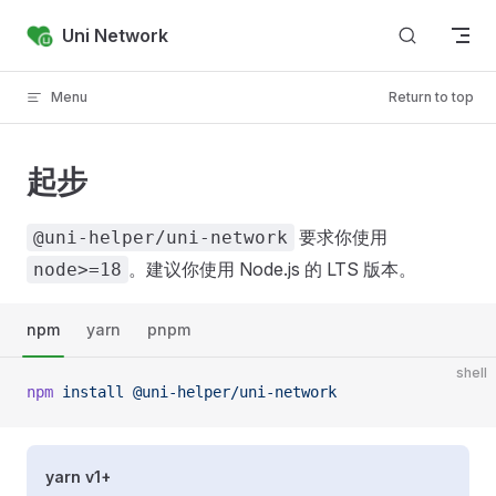
Skip to content
Uni Network
Menu
Return to top
起步
要求你使用
@uni-helper/uni-network
。建议你使用 Node.js 的 LTS 版本。
node>=18
npm
yarn
pnpm
shell
npm
 install
 @uni-helper/uni-network
yarn v1+